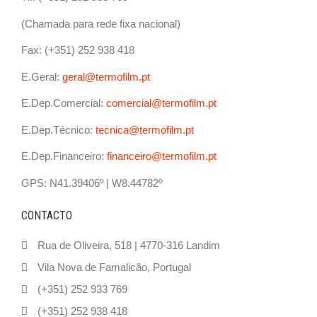
(Chamada para rede fixa nacional)
Fax: (+351) 252 938 418
E.Geral:
geral@termofilm.pt
E.Dep.Comercial:
comercial@termofilm.pt
E.Dep.Técnico:
tecnica@termofilm.pt
E.Dep.Financeiro:
financeiro@termofilm.pt
GPS: N41.39406º | W8.44782º
CONTACTO
Rua de Oliveira, 518 | 4770-316 Landim
Vila Nova de Famalicão, Portugal
(+351) 252 933 769
(+351) 252 938 418