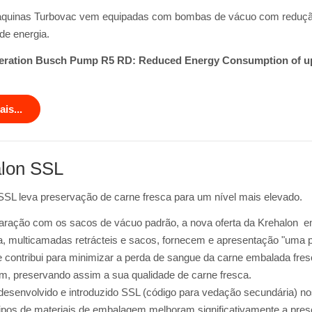
quinas Turbovac vem equipadas com bombas de vácuo com reduçã
e energia.
ration Busch Pump R5 RD: Reduced Energy Consumption of up
is...
lon SSL
SSL leva preservação de carne fresca para um nível mais elevado.
ação com os sacos de vácuo padrão, a nova oferta da Krehalon e
ra, multicamadas retrácteis e sacos, fornecem e apresentação "uma p
e contribui para minimizar a perda de sangue da carne embalada fre
, preservando assim a sua qualidade de carne fresca.
esenvolvido e introduzido
SSL
(código para vedação secundária) n
tipos de materiais de embalagem melhoram significativamente a pre