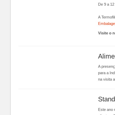
De 9 a 12
A Termofi
Embalag
Visite o 
Alime
A presenç
para a Ind
na visita
Stan
Este ano 