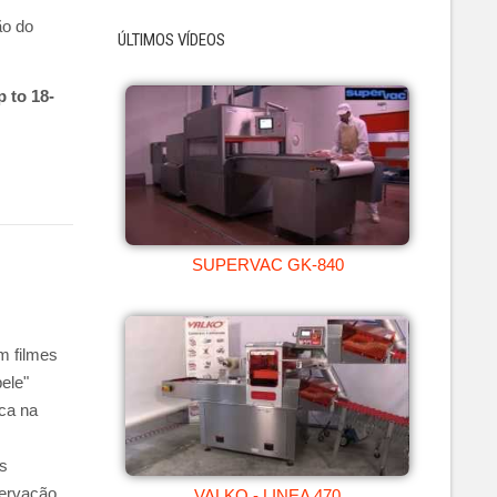
o do
ÚLTIMOS VÍDEOS
 to 18-
SUPERVAC GK-840
m filmes
ele"
sca na
os
servação
VALKO - LINEA 470