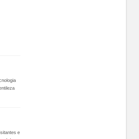
cnologia
entileza
sitantes e