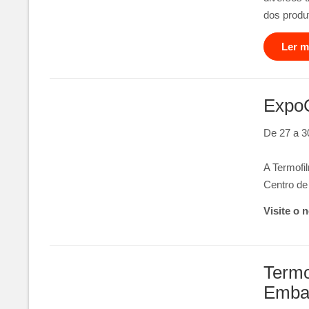
dos produ
Ler ma
Expo
De 27 a 3
A Termofi
Centro de
Visite o 
Termo
Emba