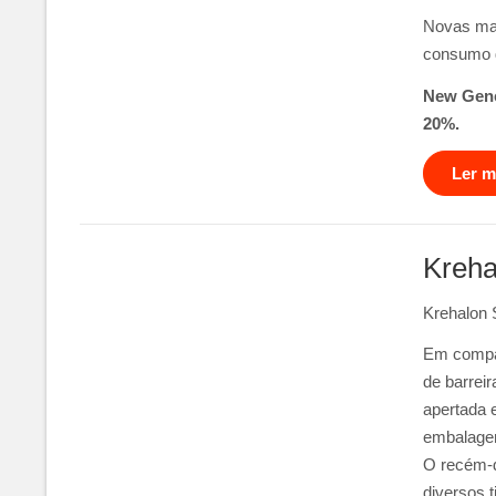
Novas ma
consumo d
New Gene
20%.
Ler ma
Kreha
Krehalon 
Em compar
de barrei
apertada 
embalagem
O recém-d
diversos 